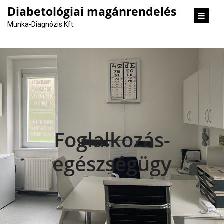
content
Diabetológiai magánrendelés
Munka-Diagnózis Kft.
Foglalkozás-
egészségügy