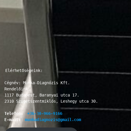
Elérhetőségeink:

Cégnév: Munka-Diagnózis Kft.

Rendelőink:

1117 Budapest, Baranyai utca 17.

2310 Szigetszentmiklós, Leshegy utca 30.

Telefon: 
+36-30-966-9166
E-mail: 
munkadiagnozis@gmail.com