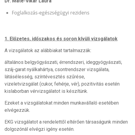
Dr. Máté-Vikár Laura
Foglalkozás-egészségügyi rezidens
1. Előzetes, időszakos és soron kívüli vizsgálatok
A vizsgálatok az alábbiakat tartalmazzák:
általános belgyógyászati, érrendszeri, ideggyógyászati,
száj-garat nyálkahártya, csontrendszer vizsgálata,
látásélesség, színtévesztés szűrése,
vizeletvizsgálat (cukor, fehérje, vér), pozitivitás esetén
kislaborban vérvizsgálatot is készítünk.
Ezeket a vizsgálatokat minden munkavállaló esetében
elvégezzük.
EKG vizsgálatot a rendelettől eltérően társaságunk minden
dolgozónál elvégzi igény esetén.