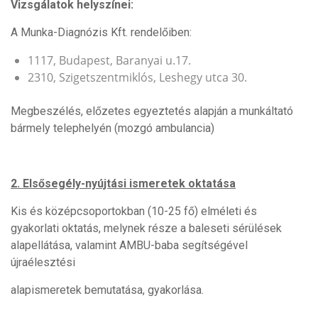
Vizsgálatok helyszínei:
A Munka-Diagnózis Kft. rendelőiben:
1117, Budapest, Baranyai u.17.
2310, Szigetszentmiklós, Leshegy utca 30.
Megbeszélés, előzetes egyeztetés alapján a munkáltató
bármely telephelyén (mozgó ambulancia)
2. Elsősegély-nyújtási ismeretek oktatása
Kis és középcsoportokban (10-25 fő) elméleti és
gyakorlati oktatás, melynek része a baleseti sérülések
alapellátása, valamint AMBU-baba segítségével
újraélesztési
alapismeretek bemutatása, gyakorlása.