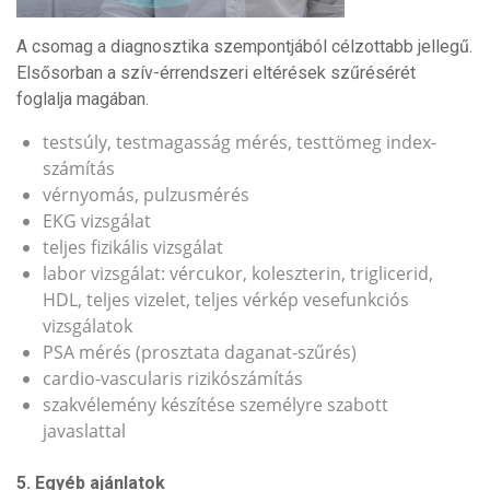
A csomag a diagnosztika szempontjából célzottabb jellegű.
Elsősorban a szív-érrendszeri eltérések szűrésérét
foglalja magában.
testsúly, testmagasság mérés, testtömeg index-
számítás
vérnyomás, pulzusmérés
EKG vizsgálat
teljes fizikális vizsgálat
labor vizsgálat: vércukor, koleszterin, triglicerid,
HDL, teljes vizelet, teljes vérkép vesefunkciós
vizsgálatok
PSA mérés (prosztata daganat-szűrés)
cardio-vascularis rizikószámítás
szakvélemény készítése személyre szabott
javaslattal
5. Egyéb ajánlatok