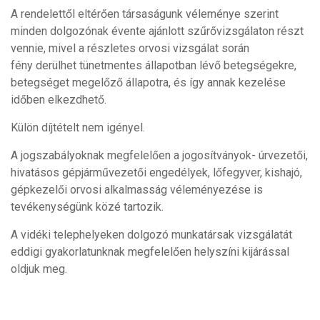
A rendelettől eltérően társaságunk véleménye szerint
minden dolgozónak évente ajánlott szűrővizsgálaton részt
vennie, mivel a részletes orvosi vizsgálat során
fény derülhet tünetmentes állapotban lévő betegségekre,
betegséget megelőző állapotra, és így annak kezelése
időben elkezdhető.
Külön díjtételt nem igényel.
A jogszabályoknak megfelelően a jogosítványok- úrvezetői,
hivatásos gépjárművezetői engedélyek, lőfegyver, kishajó,
gépkezelői orvosi alkalmasság véleményezése is
tevékenységünk közé tartozik.
A vidéki telephelyeken dolgozó munkatársak vizsgálatát
eddigi gyakorlatunknak megfelelően helyszíni kijárással
oldjuk meg.