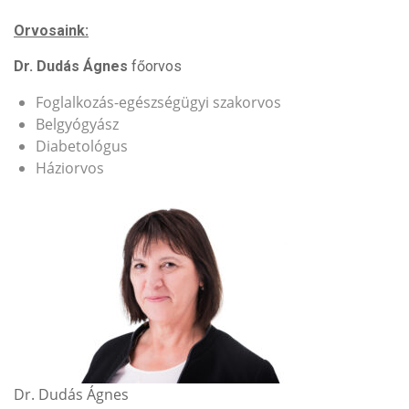
Orvosaink:
Dr. Dudás Ágnes
főorvos
Foglalkozás-egészségügyi szakorvos
Belgyógyász
Diabetológus
Háziorvos
Dr. Dudás Ágnes