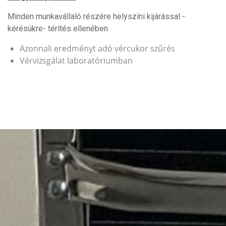
Minden munkavállaló részére helyszíni kijárással -
kérésükre- térítés ellenében
Azonnali eredményt adó vércukor szűrés
Vérvizsgálat laboratóriumban